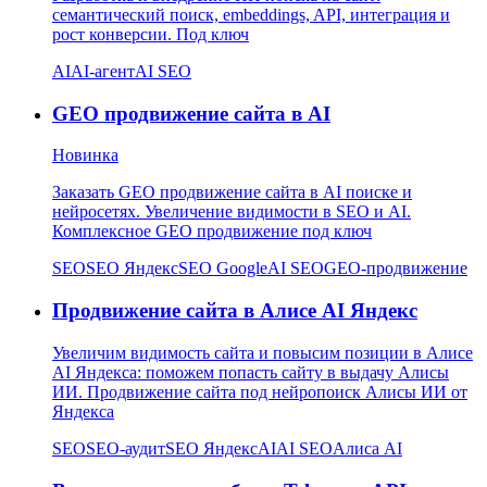
семантический поиск, embeddings, API, интеграция и
рост конверсии. Под ключ
AI
AI-агент
AI SEO
GEO продвижение сайта в AI
Новинка
Заказать GEO продвижение сайта в AI поиске и
нейросетях. Увеличение видимости в SEO и AI.
Комплексное GEO продвижение под ключ
SEO
SEO Яндекс
SEO Google
AI SEO
GEO-продвижение
Продвижение сайта в Алисе AI Яндекс
Увеличим видимость сайта и повысим позиции в Алисе
AI Яндекса: поможем попасть сайту в выдачу Алисы
ИИ. Продвижение сайта под нейропоиск Алисы ИИ от
Яндекса
SEO
SEO-аудит
SEO Яндекс
AI
AI SEO
Алиса AI