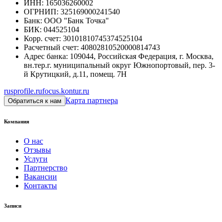
ИНН
:
165036260002
ОГРНИП
:
325169000241540
Банк
:
ООО "Банк Точка"
БИК
:
044525104
Корр. счет
:
30101810745374525104
Расчетный счет
:
40802810520000814743
Адрес банка
:
109044, Российская Федерация, г. Москва,
вн.тер.г. муниципальный округ Южнопортовый, пер. 3-
й Крутицкий, д.11, помещ. 7Н
rusprofile.ru
focus.kontur.ru
Карта партнера
Обратиться к нам
Компания
О нас
Отзывы
Услуги
Партнерство
Вакансии
Контакты
Записи