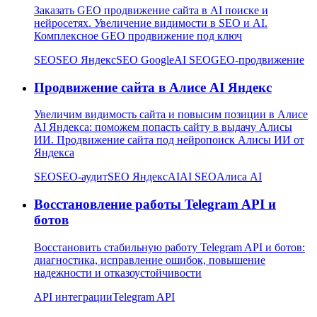
Заказать GEO продвижение сайта в AI поиске и
нейросетях. Увеличение видимости в SEO и AI.
Комплексное GEO продвижение под ключ
SEO
SEO Яндекс
SEO Google
AI SEO
GEO-продвижение
Продвижение сайта в Алисе AI Яндекс
Увеличим видимость сайта и повысим позиции в Алисе
AI Яндекса: поможем попасть сайту в выдачу Алисы
ИИ. Продвижение сайта под нейропоиск Алисы ИИ от
Яндекса
SEO
SEO-аудит
SEO Яндекс
AI
AI SEO
Алиса AI
Восстановление работы Telegram API и
ботов
Восстановить стабильную работу Telegram API и ботов:
диагностика, исправление ошибок, повышение
надежности и отказоустойчивости
API интеграции
Telegram API