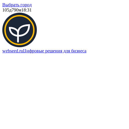
Выбрать город
105д
790м
18:31
webseed.ru
Цифровые решения для бизнеса