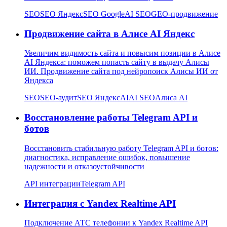
SEO
SEO Яндекс
SEO Google
AI SEO
GEO-продвижение
Продвижение сайта в Алисе AI Яндекс
Увеличим видимость сайта и повысим позиции в Алисе
AI Яндекса: поможем попасть сайту в выдачу Алисы
ИИ. Продвижение сайта под нейропоиск Алисы ИИ от
Яндекса
SEO
SEO-аудит
SEO Яндекс
AI
AI SEO
Алиса AI
Восстановление работы Telegram API и
ботов
Восстановить стабильную работу Telegram API и ботов:
диагностика, исправление ошибок, повышение
надежности и отказоустойчивости
API интеграции
Telegram API
Интеграция с Yandex Realtime API
Подключение АТС телефонии к Yandex Realtime API