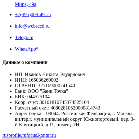
Мира, 49a
+7(995)009-49-25
info@webseed.ru
Telegram
WhatsApp*
Данные о компании
ИП
:
Иванов Никита Эдуардович
ИНН
:
165036260002
ОГРНИП
:
325169000241540
Банк
:
ООО "Банк Точка"
БИК
:
044525104
Корр. счет
:
30101810745374525104
Расчетный счет
:
40802810520000814743
Адрес банка
:
109044, Российская Федерация, г. Москва,
вн.тер.г. муниципальный округ Южнопортовый, пер. 3-
й Крутицкий, д.11, помещ. 7Н
rusprofile.ru
focus.kontur.ru