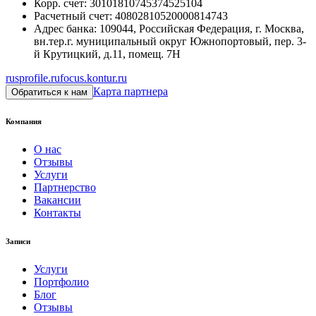
Корр. счет
:
30101810745374525104
Расчетный счет
:
40802810520000814743
Адрес банка
:
109044, Российская Федерация, г. Москва,
вн.тер.г. муниципальный округ Южнопортовый, пер. 3-
й Крутицкий, д.11, помещ. 7Н
rusprofile.ru
focus.kontur.ru
Карта партнера
Обратиться к нам
Компания
О нас
Отзывы
Услуги
Партнерство
Вакансии
Контакты
Записи
Услуги
Портфолио
Блог
Отзывы